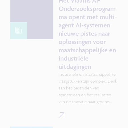
Het Vlaams AI-
creatieve uitwisselingen.
Onderzoeksprogram
ma opent met multi-
agent AI-systemen
nieuwe pistes naar
oplossingen voor
maatschappelijke en
industriële
uitdagingen
Industriële en maatschappelijke
vraagstukken zijn complex. Denk
aan het bestrijden van
epidemieën en het realiseren
van de transitie naar groene
energie. Onderzoekers van de
VUB, UHasselt en UAntwerpen
ontwikkelen binnen het Vlaams