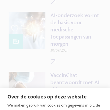
verschillende video's.
AI-onderzoek vormt
de basis voor
medische
toepassingen van
morgen
30/09/2021
VaccinChat
beantwoordt met AI
al jouw vragen over
je vaccinaties
Over de cookies op deze website
15/08/2021
Onderzoek uit het
We maken gebruik van cookies om gegevens m.b.t. de
AI programma
gebruikt in een