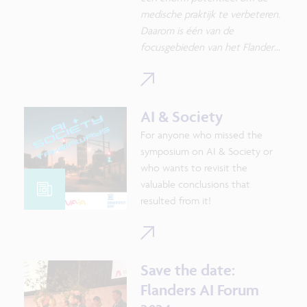
korter op de bal spelen bij de
medische praktijk te verbeteren.
behandeling.
Daarom is één van de
focusgebieden van het Flanders
AI Research Program (FAIR) de
rol van AI in gepersonaliseerde
gezondheidszorg. We zoomen in
op de use case 'Single Cell
AI & Society
Technologies', onder leiding van
For anyone who missed the
Yvan Saeys (VIB-UGent).
symposium on AI & Society or
Onderzoekers van verschillende
who wants to revisit the
universiteiten in Vlaanderen
valuable conclusions that
gebruiken AI en de grote
resulted from it!
hoeveelheid data die single-cell
experimenten genereren om
patiëntspecifieke behandelingen
te verbeteren.
Save the date:
Flanders AI Forum