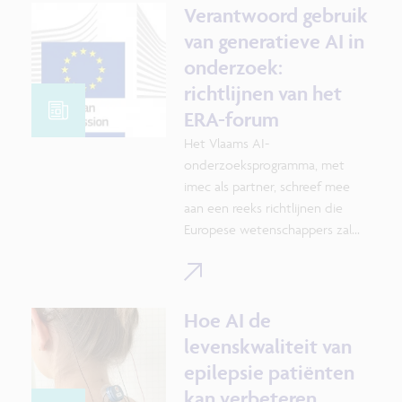
Verantwoord gebruik
van generatieve AI in
onderzoek:
richtlijnen van het
ERA-forum
Het Vlaams AI-
onderzoeksprogramma, met
imec als partner, schreef mee
aan een reeks richtlijnen die
Europese wetenschappers zal
ondersteunen om in hun
onderzoek verantwoord om te
gaan met generatieve artificiële
intelligentie (GenAI).
Hoe AI de
levenskwaliteit van
epilepsie patiënten
kan verbeteren