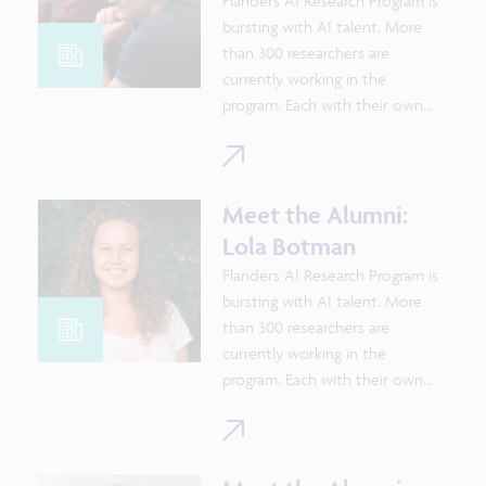
Flanders AI Research Program is
knowledge exchange and
bursting with AI talent. More
networking.
than 300 researchers are
currently working in the
program. Each with their own
speciality and approach. Since
*The Flanders AI Forum is the
2019 more than 100 PhD
flagship event of thé Flanders AI
students graduated. We
Plan, with the Research Program
continue to monitor their
Meet the Alumni:
focusing on strategic basic
activities and observe how they
Lola Botman
research.
shape the world. Would you like
Flanders AI Research Program is
to meet them? Let’s have a look
bursting with AI talent. More
behind the scenes and
than 300 researchers are
investigate what drives them.
currently working in the
program. Each with their own
speciality and approach. Since
2019 more than 100 PhD
students graduated. We
continue to monitor their