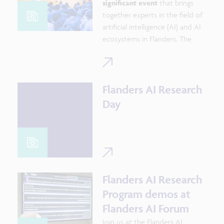
significant event
that brings
together experts in the field of
artificial intelligence (AI) and AI
ecosystems in Flanders. The
fourth edition of the event
was a big success, attracting
almost
1000 participants
from
diverse backgrounds, including
Flanders AI Research
both academics and business
Day
professionals. Attendees had
the opportunity to explore the
latest trends in AI, discuss
responsible implementation
practices, and learn how other
companies are integrating AI
Flanders AI Research
into their operations. Every year,
Program demos at
the Flanders AI Research
Flanders AI Forum
Program (FAIR)
contributes
to
the Forum*. As an
organizing
Join us at the Flanders AI