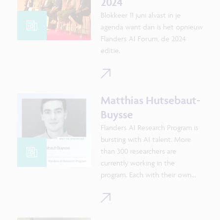
2024
Blokkeer 11 juni alvast in je
agenda want dan is het opnieuw
Flanders AI Forum, de 2024
editie.
Matthias Hutsebaut-
Buysse
Flanders AI Research Program is
bursting with AI talent. More
than 300 researchers are
currently working in the
program. Each with their own
speciality and approach. Would
you like to meet them? Let’s
have a look behind the scenes