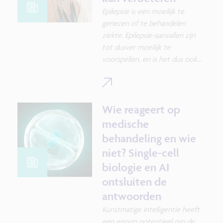
Epilepsie is een moeilijk te
genezen of te behandelen
ziekte. Epilepsie-aanvallen zijn
tot dusver moeilijk te
voorspellen, en
is het dus ook
uitdagend om relevante
informatie over de aanvallen te
vergaren zonder de patiënten
eindeloos lang in het ziekenhuis
Wie reageert op
te houden. Daarom startte het
medische
Vlaams AI-
behandeling en wie
Onderzoeksprogramma (VAIOP)
niet? Single-cell
vier jaar geleden een use case
biologie en AI
om een mobiele opvolging van
epilepsiepatiënten mogelijk te
ontsluiten de
maken. Zo komen medici op
antwoorden
kortere tijd veel meer te weten
Kunstmatige intelligentie heeft
over de ziekte en kunnen ze
een enorm potentieel om de