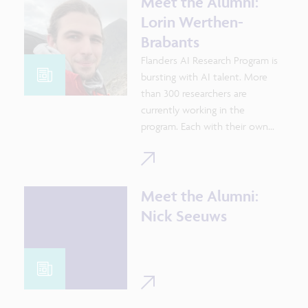
Meet the Alumni:
activities and observe how they
Lorin Werthen-
shape the world. Would you like
Brabants
to meet them? Let’s have a look
Flanders AI Research Program is
behind the scenes and
bursting with AI talent. More
investigate what drives them.
than 300 researchers are
currently working in the
program. Each with their own
speciality and approach. Since
2019 more than 100 PhD
students graduated. We
continue to monitor their
Meet the Alumni:
activities and observe how they
Nick Seeuws
shape the world. Would you like
to meet them? Let’s have a look
behind the scenes and
investigate what drives them.