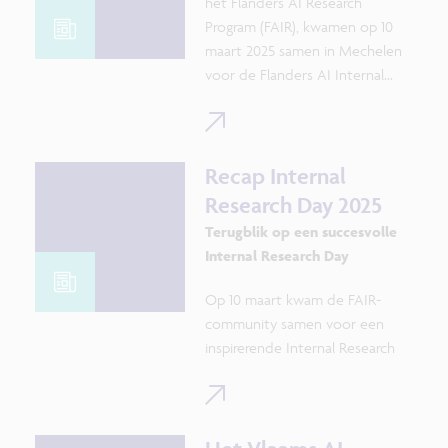
het Flanders AI Research
Program (FAIR), kwamen op 10
maart 2025 samen in Mechelen
voor de Flanders AI Internal
Research Day om te verkennen
waar AI ons de komende 15 jaar
naartoe zou kunnen brengen.
Recap Internal
Research Day 2025
Terugblik op een succesvolle
Internal Research Day
Op 10 maart kwam de FAIR-
community samen voor een
inspirerende Internal Research
Day in Lamot, Mechelen. Het
was een dynamische en
toekomstgerichte dag vol
inzichten, discussies en