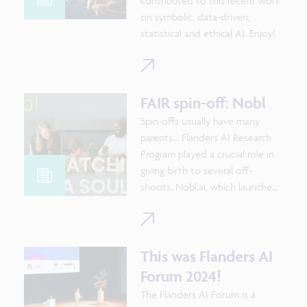
andere industriële machines, van
contributed to this recent work
presentaties om de sfeer te
research
compressoren tot
on symbolic, data-driven,
herbeleven.
landbouwapparatuur.
statistical and ethical AI. Enjoy!
Dit onderzoek benadrukt hoe
𝗔𝗜 𝗮𝗻𝗱 𝘀𝗺𝗮𝗿𝘁𝗱𝗮𝘁𝗮
𝗮𝗻𝗮𝗹𝘆𝘁𝗶𝗰𝘀 𝗮𝗿𝗲
FAIR spin-off: Nobl
𝘁𝗿𝗮𝗻𝘀𝗳𝗼𝗿𝗺𝗶𝗻𝗴 de
Spin-offs usually have many
energiesector. Bij FAIR
parents... Flanders AI Research
ondersteunen we baanbrekende
Program played a crucial role in
innovaties die bijdragen aan een
giving birth to several off-
duurzamer en efficiënter
shoots. Nobl.ai, which launched
energiesysteem.
in May, is a testament to the
collaborative efforts and vision
Lees meer over het onderzoek
of its creators. It's cause for
hier
celebration!
This was Flanders AI
Forum 2024!
The Flanders AI Forum is a