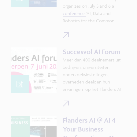
organizes on July 5 and 6 a
conference
"AI, Data and
Robotics for the Common
Good" with participation from
AI Flanders: Ann Nowé, Steven
Latré, Sabine Demey (Flanders
AI Research Program) and Rob
Succesvol AI Forum
Heyman, Pieter Duysburgh
Meer dan 400 deelnemers uit
(Knowledge Center Data &
bedrijven, universiteiten,
Society).
onderzoeksinstellingen,
overheden deelden hun
ervaringen op het Flanders AI
Forum op 7 juni.
Georganiseerd door VLAIO,
EWI, Agoria, VOKA, imec, Vlaams
Flanders AI @ AI 4
AI-Onderzoeksprogramma.
Your Business