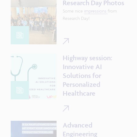
and investigate what drives
Research Day Photos
them.
Some nice
impressions
from
Research Day!
Highway session:
Innovative AI
Solutions for
Personalized
Healthcare
Advanced
Engineering