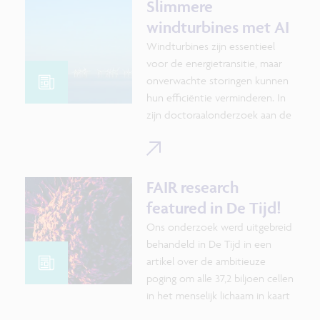
AI-Onderzoeksprogramma
Slimmere
nieuwe oplossingen met multi-
windturbines met AI
agent systemen. Wat zijn multi-
Windturbines zijn essentieel
agent systemen? Hoe werken
voor de energietransitie, maar
ze? Bij welke toepassingen
onverwachte storingen kunnen
boeken ze vandaag al
hun efficiëntie verminderen. In
resultaten?
zijn doctoraalonderzoek aan de
Vrije Universiteit Brussel
ontwikkelde Xavier Chesterman,
PhD, een AI-gestuurd predictief
systeem om turbine storingen
FAIR research
𝗯𝗲𝗳𝗼𝗿𝗲 𝘁𝗵𝗲𝘆 𝗵𝗮𝗽𝗽𝗲𝗻 te
featured in De Tijd!
detecteren.
Ons onderzoek werd uitgebreid
behandeld in De Tijd in een
Door 𝗺𝗮𝗰𝗵𝗶𝗻𝗲 𝗹𝗲𝗮𝗿𝗻𝗶𝗻𝗴
artikel over de ambitieuze
en 𝗱𝗮𝘁𝗮 𝗮𝗻𝗮𝗹𝘆𝘀𝗶𝘀 te
poging om alle 37,2 biljoen cellen
combineren, identificeert zijn
in het menselijk lichaam in kaart
model patronen in temperatuur-
te brengen. Dit werk staat in
en vibratiegegevens, waardoor