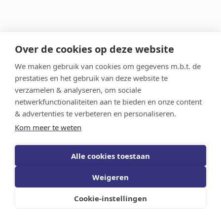
Over de cookies op deze website
We maken gebruik van cookies om gegevens m.b.t. de
prestaties en het gebruik van deze website te
verzamelen & analyseren, om sociale
netwerkfunctionaliteiten aan te bieden en onze content
& advertenties te verbeteren en personaliseren.
Kom meer te weten
Vlaams AI-Onderzoeksprogramma
Alle cookies toestaan
Weigeren
Schrijf je in voor de nieuwsberichten
Privacy
statement
Disclaimer
Volg ons op LinkedIn
Cookie-instellingen