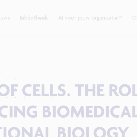
euws
Bibliotheek
AI voor jouw organisatie
O
F CELLS. THE RO
NCING BIOMEDICA
IONAL BIOLOGY