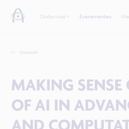
Onderzoek
Evenementen
Ni
Overzicht
MAKING SENSE O
OF AI IN ADVA
AND COMPUTAT